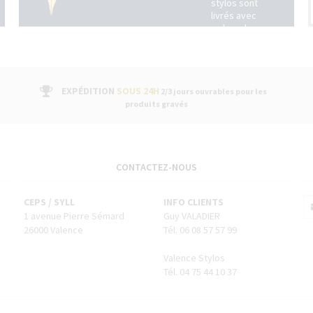
stylos sont
livrés avec
un bon de
garantie
fabricant
suivi par un
service
après-
EXPÉDITION
SOUS 24H
2/3 jours ouvrables pour les
vente dans
produits gravés
nos
boutiques
CONTACTEZ-NOUS
CEPS / SYLL
INFO CLIENTS
1 avenue Pierre Sémard
Guy VALADIER
26000 Valence
Tél. 06 08 57 57 99
Valence Stylos
Tél. 04 75 44 10 37