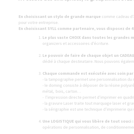
ENCRES J. HERBIN
SÉRIES LIMITÉES ET STYLOS D'EXCEPTION
En choisissant un stylo de grande marque
comme cadeau d’a
pour votre entreprise.
En choisissant SYLL comme partenaire, vous disposez de 4
Le plus vaste CHOIX dans toutes les grandes m
organizers et accessoires d’écriture.
Le pouvoir de faire de chaque objet un CADEAU
dédié à chaque destinataire. Nous pouvons égalemen
Chaque commande est exécutée avec soin par u
- la tampographie permet une personnalisation du 
- le doming consiste à déposer de la résine polyur
métal, bois, carton…
- l’impression directe permet d’imprimer en quad
- la gravure Laser traite tout marquage laser et grav
- la sérigraphie est une technique d’imprimerie qui
Une LOGISTIQUE qui vous libère de tout souci 
opérations de personnalisation, de conditionnemen