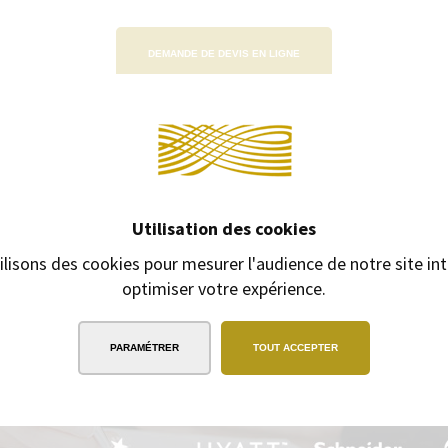
DEMANDE DE DEVIS EN LIGNE
Continuer 
CEPS | SYLL
1 avenue Pierre Sémard
26000 Valence - France
M. Guy VALADIER
Tél. : 06 08 57 57 99
Utilisation des cookies
ilisons des cookies pour mesurer l'audience de notre site int
optimiser votre expérience.
PARAMÉTRER
TOUT ACCEPTER