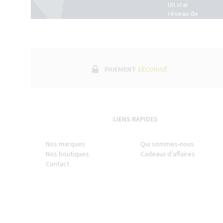
Un vrai
réseau de
boutiques
physiques
dans toute
la France.
(Belgique +
Luxembourg)
PAIEMENT
SÉCURISÉ
LIENS RAPIDES
Nos marques
Qui sommes-nous
Nos boutiques
Cadeaux d'affaires
Contact