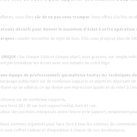
PIÈCES DÉTACHÉES
ffaires, vous êtes
sûr de ne pas vous tromper
. Vous offrez à la fois un
 atouts décisifs pour donner le maximum d’éclat à votre opération :
arques :
Leader européen du stylo de luxe, SYLL vous propose plus de 10
 UNIQUE :
Sur chaque stylo et chaque objet, nous gravons, sur simple indicat
t personnaliser les écrins avec vos initiales ou votre logo.
ne équipe de professionnels qui maîtrise toutes les techniques de
marquage publicitaire sur de nombreux supports et objets en déposant de l
éthane sur un adhésif, ce qui donne une impression quadri et du relief à l’
richromie sur de nombreux supports,
ure laser 2D / 3D sur tout support métal, bois et cuir,
 utilise des pochoirs interposés entre l’encre et le support, notamment po
:
Nous sommes organisés pour faire face à tous les volumes de commandes.
t sous coffret cadeau et d’expédition à chacun de vos destinataires.