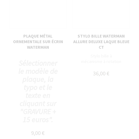
PLAQUE MÉTAL
STYLO BILLE WATERMAN
ORNEMENTALE SUR ÉCRIN
ALLURE DELUXE LAQUE BLEUE
WATERMAN
CT
Stylo bille à
Sélectionner
mécanisme à rotation
le modèle de
36,00 €
plaque, la
typo et le
texte en
cliquant sur
"GRAVURE +
15 euros".
9,00 €