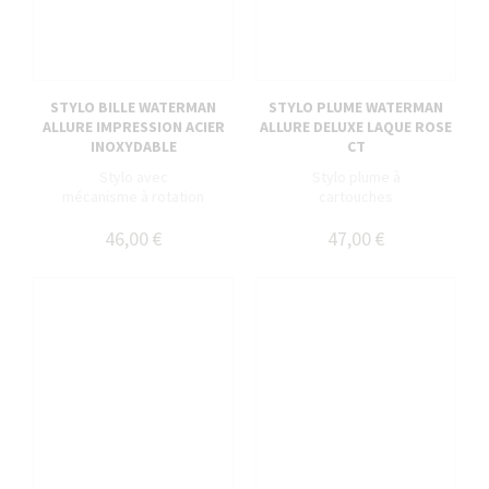
STYLO BILLE WATERMAN
STYLO PLUME WATERMAN
ALLURE IMPRESSION ACIER
ALLURE DELUXE LAQUE ROSE
INOXYDABLE
CT
Stylo avec
Stylo plume à
mécanisme à rotation
cartouches
46,00 €
47,00 €