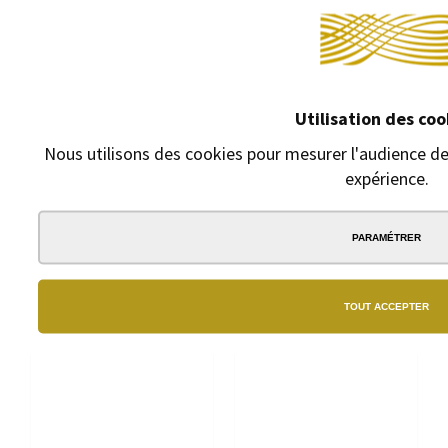
Utilisation des coo
STYLO BILLE WATERMAN
STYLO PLUME WATERMAN
ALLURE IMPRESSION ACIER
ALLURE IMPRESSION
Nous utilisons des cookies pour mesurer l'audience de 
GT
CHROME
expérience.
Stylo à bille avec
Stylo plume avec
mécanisme à rotation
mécanisme à rotation
PARAMÉTRER
51,00 €
56,00 €
TOUT ACCEPTER