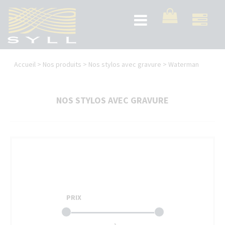
Aller
au
Toggle
contenu
navigation
principal
Vous
Accueil
>
Nos produits
>
Nos stylos avec gravure
>
Waterman
êtes
ici
NOS STYLOS AVEC GRAVURE
PRIX