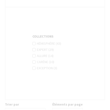
COLLECTIONS
APPLY
Apply
HÉMISPHÈRE (43)
HÉMISPHÈRE
Hémisphère
APPLY
Apply
EXPERT (29)
FILTER
filter
EXPERT
Expert
APPLY
Apply
ALLURE (14)
FILTER
filter
ALLURE
Allure
APPLY
Apply
CARÈNE (10)
FILTER
filter
CARÈNE
Carène
APPLY
Apply
EXCEPTION (3)
FILTER
filter
EXCEPTION
Exception
FILTER
filter
Trier par
Éléments par page