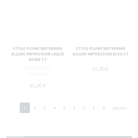
STYLO PLUME WATERMAN
STYLO PLUME WATERMAN
ALLURE IMPRESSION LAQUE
ALLURE IMPRESSION BLEU CT
NOIRE CT
Stylo plume à
61,00 €
cartouches
61,00 €
1
2
3
4
5
6
7
8
9
suivant ›