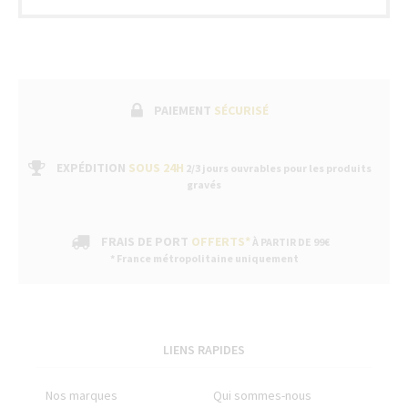
fabric
suivi
par
un
servic
après-
vente
PAIEMENT
SÉCURISÉ
dans
nos
bouti
EXPÉDITION
SOUS 24H
2/3 jours ouvrables pour les produits
gravés
FRAIS DE PORT
OFFERTS*
À PARTIR DE 99€
* France métropolitaine uniquement
LIENS RAPIDES
Nos marques
Qui sommes-nous