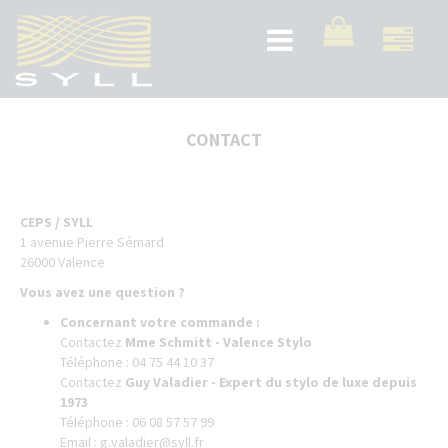
Aller
au
Toggle
contenu
navigation
principal
CONTACT
CEPS / SYLL
1 avenue Pierre Sémard
26000 Valence
Vous avez une question ?
Concernant votre commande :
Contactez
Mme Schmitt - Valence Stylo
Téléphone : 04 75 44 10 37
Contactez
Guy Valadier - Expert du stylo de luxe depuis
1973
Téléphone : 06 08 57 57 99
Email :
g.valadier@syll.fr