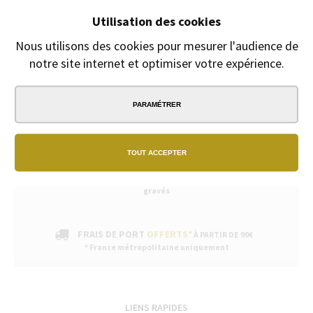
Fête des mères, fête des pères
Utilisation des cookies
Gravure Offerte
du 8 Mai au 30 juin
Nous utilisons des cookies pour mesurer l'audience de
notre site internet et optimiser votre expérience.
PARAMÉTRER
PAIEMENT
SÉCURISÉ
TOUT ACCEPTER
EXPÉDITION
SOUS 24H
2/3 jours ouvrables pour les produits
gravés
FRAIS DE PORT
OFFERTS*
À PARTIR DE 99€
* France métropolitaine uniquement
LIENS RAPIDES