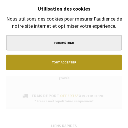
Fête des mères, fête des pères
Utilisation des cookies
Gravure Offerte
du 8 Mai au 30 juin
Nous utilisons des cookies pour mesurer l'audience de
notre site internet et optimiser votre expérience.
PARAMÉTRER
PAIEMENT
SÉCURISÉ
TOUT ACCEPTER
EXPÉDITION
SOUS 24H
2/3 jours ouvrables pour les produits
gravés
FRAIS DE PORT
OFFERTS*
À PARTIR DE 99€
* France métropolitaine uniquement
LIENS RAPIDES