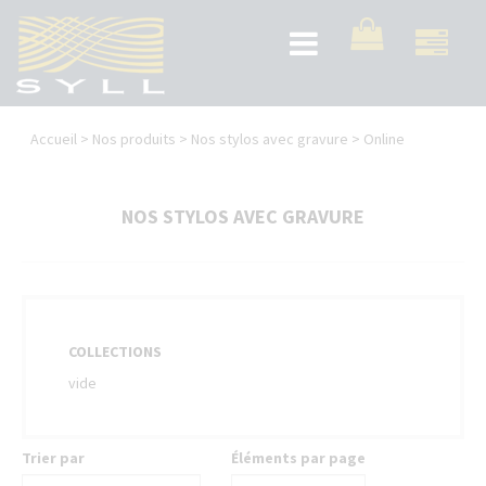
Aller
au
Toggle
contenu
navigation
principal
Vous
Accueil
>
Nos produits
>
Nos stylos avec gravure
>
Online
êtes
ici
NOS STYLOS AVEC GRAVURE
COLLECTIONS
vide
Trier par
Éléments par page