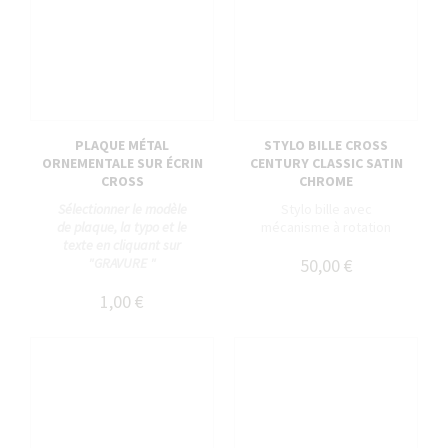
PLAQUE MÉTAL
STYLO BILLE CROSS
ORNEMENTALE SUR ÉCRIN
CENTURY CLASSIC SATIN
CROSS
CHROME
Sélectionner le modèle
Stylo bille avec
de plaque, la typo et le
mécanisme à rotation
texte en cliquant sur
"GRAVURE "
50,00 €
1,00 €