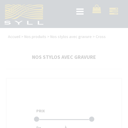
Aller
au
Toggle
contenu
navigation
principal
Vous
Accueil
>
Nos produits
>
Nos stylos avec gravure
>
Cross
êtes
ici
NOS STYLOS AVEC GRAVURE
PRIX
De
À