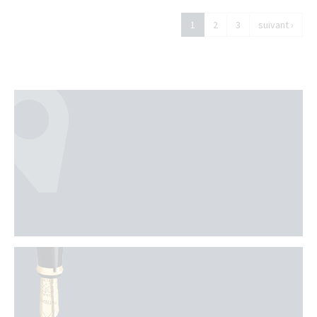
1
2
3
suivant ›