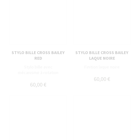
STYLO BILLE CROSS BAILEY
STYLO BILLE CROSS BAILEY
RED
LAQUE NOIRE
Stylo bille avec
Finition laque noire
mécanisme à rotation
60,00 €
60,00 €