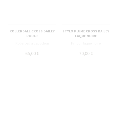
ROLLERBALL CROSS BAILEY
STYLO PLUME CROSS BAILEY
ROUGE
LAQUE NOIRE
Rollerball à capuchon
Finition laque noire
65,00 €
70,00 €