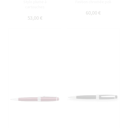
Stylo plume à
Finition chromée poli
cartouches
60,00 €
53,00 €