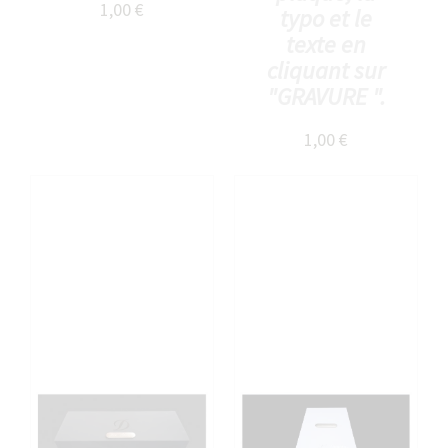
1,00 €
typo et le
texte en
cliquant sur
"GRAVURE ".
1,00 €