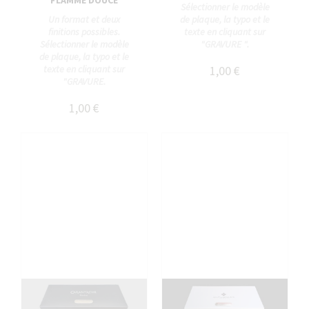
FLAMME DOUCE
Sélectionner le modèle
Un format et deux
de plaque, la typo et le
finitions possibles.
texte en cliquant sur
Sélectionner le modèle
"GRAVURE ".
de plaque, la typo et le
texte en cliquant sur
1,00 €
"GRAVURE.
1,00 €