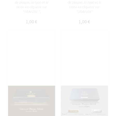
de plaque, la typo et le
de plaque, la typo et le
texte en cliquant sur
texte en cliquant sur
"GRAVURE ".
"GRAVURE"
1,00 €
1,00 €