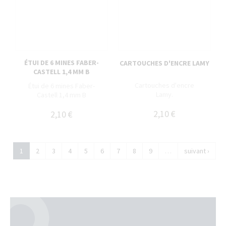
ÉTUI DE 6 MINES FABER-
CARTOUCHES D'ENCRE LAMY
CASTELL 1,4 MM B
Cartouches d'encre
Étui de 6 mines Faber-
Lamy.
Castell 1,4 mm B
2,10 €
2,10 €
1
2
3
4
5
6
7
8
9
…
suivant ›