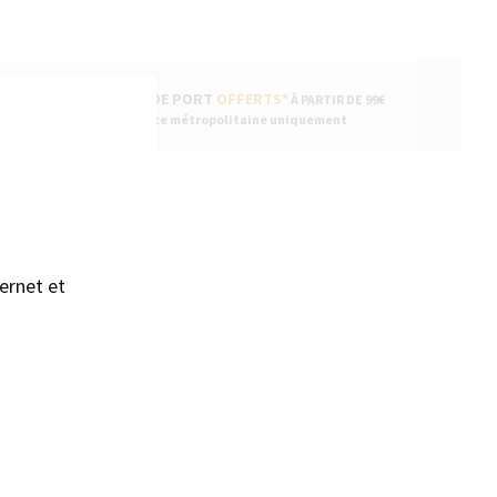
FRAIS DE PORT
OFFERTS*
À PARTIR DE 99€
sans accepter →
* France métropolitaine uniquement
ENTAIRES
ernet et