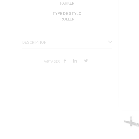
PARKER
ENCRES J. HERBIN
TYPE DE STYLO
SÉRIES LIMITÉES ET STYLOS D'EXCEPTION
ROLLER
DESCRIPTION
PARTAGER