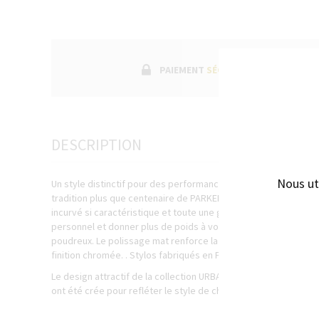
PAIEMENT
SÉCURISÉ
DESCRIPTION
Nous ut
Un style distinctif pour des performances remarquables. Urban a
tradition plus que centenaire de PARKER sur de nouveaux terri
incurvé si caractéristique et toute une gamme de finitions, il 
personnel et donner plus de poids à vos écrits. Rollerball à ca
poudreux. Le polissage mat renforce la qualité exceptionnelle d
finition chromée. . Stylos fabriqués en France dans le centre d'
Le design attractif de la collection URBAN , son inimitable des
ont été crée pour refléter le style de chacun.