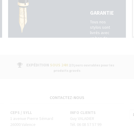
GARANTIE
Tous nos
stylos sont
livrés avec
un bon de
garantie
fabricant
suivi par un
service
après-vente
EXPÉDITION
SOUS 24H
2/3 jours ouvrables pour les
dans nos
produits gravés
boutiques
CONTACTEZ-NOUS
CEPS / SYLL
INFO CLIENTS
1 avenue Pierre Sémard
Guy VALADIER
26000 Valence
Tél. 06 08 57 57 99