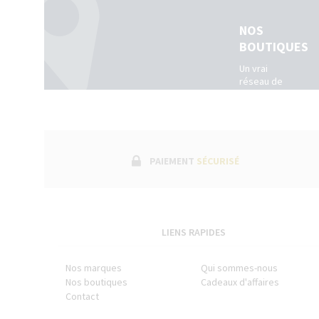
NOS
BOUTIQUES
Un vrai
réseau de
boutiques
physiques
dans toute
la France.
(Belgique +
Luxembourg)
PAIEMENT
SÉCURISÉ
LIENS RAPIDES
Nos marques
Qui sommes-nous
Nos boutiques
Cadeaux d'affaires
Contact